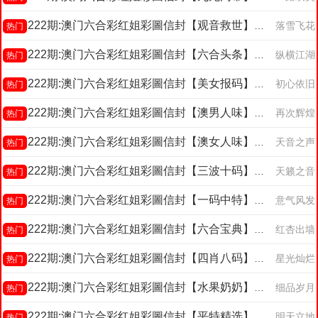
222期:澳门六合彩红姐彩圖信封【观音救世】每期自动更新
落雪飞花
热门
222期:澳门六合彩红姐彩圖信封【六合头条】每期自动更新
纵横江湖
热门
222期:澳门六合彩红姐彩圖信封【美女报码】每期自动更新
初心依旧
热门
222期:澳门六合彩红姐彩圖信封【澳男人味】每期自动更新
再次辉煌
热门
222期:澳门六合彩红姐彩圖信封【澳女人味】每期自动更新
天音之声
热门
222期:澳门六合彩红姐彩圖信封【三波十码】每期自动更新
天籁之音
热门
222期:澳门六合彩红姐彩圖信封【一码中特】每期自动更新
意气风发
热门
222期:澳门六合彩红姐彩圖信封【六合宝典】每期自动更新
红杏出墙
热门
222期:澳门六合彩红姐彩圖信封【四肖八码】每期自动更新
星光灿烂
热门
222期:澳门六合彩红姐彩圖信封【水果奶奶】每期自动更新
细品岁月
热门
222期:澳门六合彩红姐彩圖信封【平特精选】每期自动更新
明天立地
热门