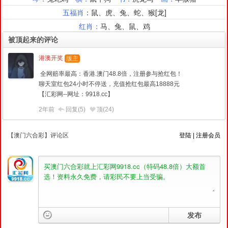
被顶起来的评论
港澳开奖
版主
全网赔率最高：香港.澳门48.8倍，
注册参与抢红包！
聊天室红包24小时不停送，
充值抢红包最高18888元
【汇彩网--网址：9918.cc】
2年前
回复(5)
顶(
24
)
【澳门六合彩】评论区
登陆
|
注册会员
发布