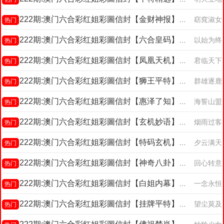
222期:澳门六合彩红姐彩圖信封【金财神报】每期自动更新
窈窕淑女
热门
222期:澳门六合彩红姐彩圖信封【六合皇码】每期自动更新
以始为终
热门
222期:澳门六合彩红姐彩圖信封【凤凰天机】每期自动更新
君临天下
热门
222期:澳门六合彩红姐彩圖信封【狮王平特】每期自动更新
群雄逐鹿
热门
222期:澳门六合彩红姐彩圖信封【惠泽了知】每期自动更新
海誓山盟
热门
222期:澳门六合彩红姐彩圖信封【玄机妙语】每期自动更新
烟雨过客
热门
222期:澳门六合彩红姐彩圖信封【特码玄机】每期自动更新
夕云满天
热门
222期:澳门六合彩红姐彩圖信封【神奇八卦】每期自动更新
回心转意
热门
222期:澳门六合彩红姐彩圖信封【白姐内幕】每期自动更新
一念永恒
热门
222期:澳门六合彩红姐彩圖信封【挂牌平特】每期自动更新
望尘莫及
热门