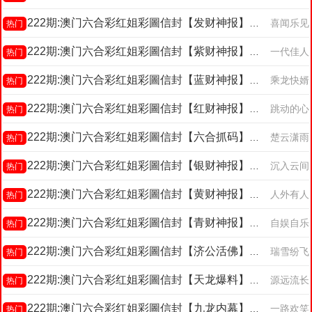
222期:澳门六合彩红姐彩圖信封【发财神报】每期自动更新
喜闻乐见
热门
222期:澳门六合彩红姐彩圖信封【紫财神报】每期自动更新
一代佳人
热门
222期:澳门六合彩红姐彩圖信封【蓝财神报】每期自动更新
乘龙快婿
热门
222期:澳门六合彩红姐彩圖信封【红财神报】每期自动更新
跳动的心
热门
222期:澳门六合彩红姐彩圖信封【六合抓码】每期自动更新
楚云潇雨
热门
222期:澳门六合彩红姐彩圖信封【银财神报】每期自动更新
沉入云间
热门
222期:澳门六合彩红姐彩圖信封【黄财神报】每期自动更新
人外有人
热门
222期:澳门六合彩红姐彩圖信封【青财神报】每期自动更新
自娱自乐
热门
222期:澳门六合彩红姐彩圖信封【济公活佛】每期自动更新
瑞雪纷飞
热门
222期:澳门六合彩红姐彩圖信封【天龙爆料】每期自动更新
源远流长
热门
222期:澳门六合彩红姐彩圖信封【九龙内幕】每期自动更新
一路欢笑
热门