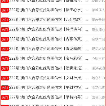
222期:澳门六合彩红姐彩圖信封【佛祖禁肖】每期自动更新
妙龄少女
热门
222期:澳门六合彩红姐彩圖信封【赌王心水】每期自动更新
倾城佳人
热门
222期:澳门六合彩红姐彩圖信封【八仙指路】每期自动更新
漫步云端
热门
222期:澳门六合彩红姐彩圖信封【特码诗句】每期自动更新
貌美如花
热门
222期:澳门六合彩红姐彩圖信封【内幕传真】每期自动更新
金钱帝国
热门
222期:澳门六合彩红姐彩圖信封【青龙精解】每期自动更新
记忆之城
热门
222期:澳门六合彩红姐彩圖信封【宝马彩报】每期自动更新
心照不宣
热门
222期:澳门六合彩红姐彩圖信封【澳青龙报】每期自动更新
乘风破浪
热门
222期:澳门六合彩红姐彩圖信封【女财神报】每期自动更新
地心引力
热门
222期:澳门六合彩红姐彩圖信封【平财神报】每期自动更新
看花似雾
热门
222期:澳门六合彩红姐彩圖信封【平特内幕】每期自动更新
国色天香
热门